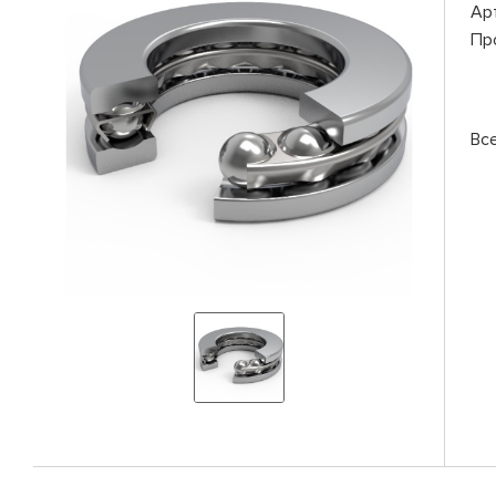
Ар
Пр
Вс