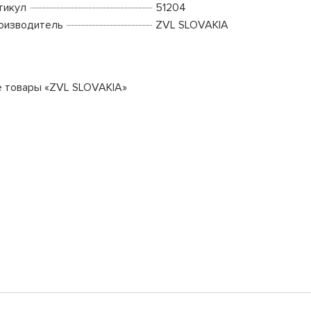
тикул
51204
оизводитель
ZVL SLOVAKIA
е товары «ZVL SLOVAKIA»