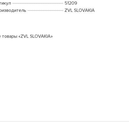
тикул
51209
оизводитель
ZVL SLOVAKIA
е товары «ZVL SLOVAKIA»