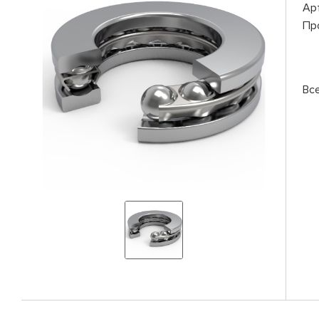
Ар
Пр
Вс