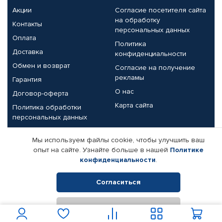
Акции
Согласие посетителя сайта
на обработку
Контакты
персональных данных
Оплата
Политика
Доставка
конфиденциальности
Обмен и возврат
Согласие на получение
рекламы
Гарантия
О нас
Договор-оферта
Карта сайта
Политика обработки
персональных данных
Партнерам
Мы используем файлы cookie, чтобы улучшить ваш
опыт на сайте. Узнайте больше в нашей
Политике
Корпоративным клиентам
Реквизиты компании
конфиденциальности
.
Поставщикам
Согласиться
Отклонить
© КАМАЗ ЦЕНТР ДОНЕЦК, 2015-2026. Все права защищены.
Интернет-магазин автомобильных товаров Автопрофи.