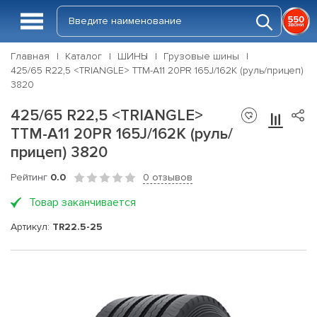
Главная
Каталог
ШИНЫ
Грузовые шины
425/65 R22,5 <TRIANGLE> TTM-A11 20PR 165J/162K (руль/прицеп)
3820
425/65 R22,5 <TRIANGLE>
TTM-A11 20PR 165J/162K (руль/
прицеп) 3820
Рейтинг
0.0
0 отзывов
Товар заканчивается
Артикул:
TR22.5-25