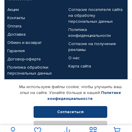
Акции
Согласие посетителя сайта
на обработку
Контакты
персональных данных
Оплата
Политика
Доставка
конфиденциальности
Обмен и возврат
Согласие на получение
рекламы
Гарантия
О нас
Договор-оферта
Карта сайта
Политика обработки
персональных данных
Партнерам
Мы используем файлы cookie, чтобы улучшить ваш
опыт на сайте. Узнайте больше в нашей
Политике
Корпоративным клиентам
Реквизиты компании
конфиденциальности
.
Поставщикам
Согласиться
Отклонить
© КАМАЗ ЦЕНТР ДОНЕЦК, 2015-2026. Все права защищены.