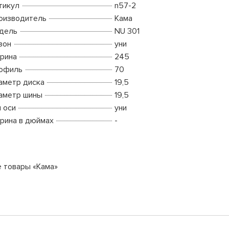
тикул
n57-2
оизводитель
Кама
дель
NU 301
зон
уни
рина
245
офиль
70
аметр диска
19,5
аметр шины
19,5
п оси
уни
рина в дюймах
-
е товары «Кама»