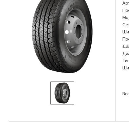
Ар
Пр
Мо
Се
Ши
Пр
Ди
Ди
Ти
Ши
Вс