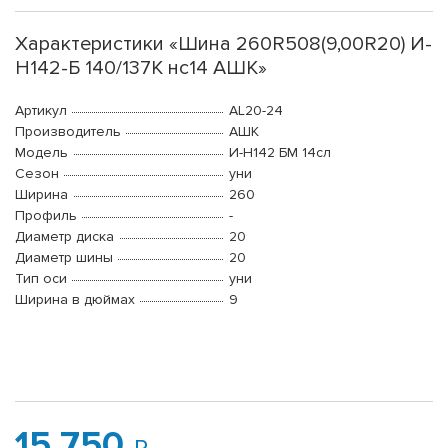
Характеристики «Шина 260R508(9,00R20) И-
Н142-Б 140/137К нс14 АШК»
Артикул
AL20-24
Производитель
АШК
Модель
И-Н142 БМ 14сл
Сезон
уни
Ширина
260
Профиль
-
Диаметр диска
20
Диаметр шины
20
Тип оси
уни
Ширина в дюймах
9
15 750