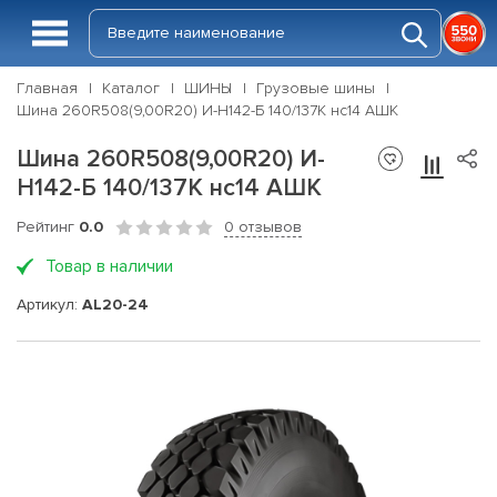
Главная
Каталог
ШИНЫ
Грузовые шины
Шина 260R508(9,00R20) И-Н142-Б 140/137К нс14 АШК
Шина 260R508(9,00R20) И-
Н142-Б 140/137К нс14 АШК
Рейтинг
0.0
0 отзывов
Товар в наличии
Артикул:
AL20-24