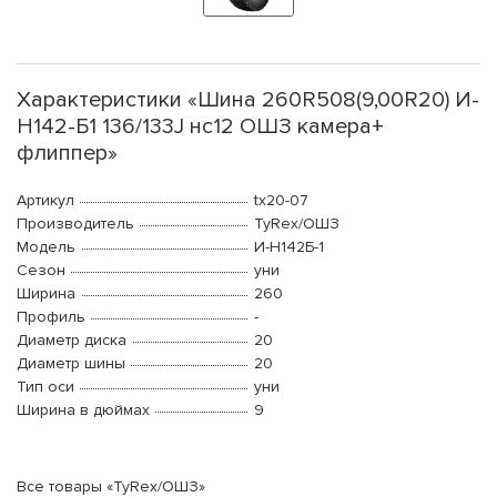
Характеристики «Шина 260R508(9,00R20) И-
Н142-Б1 136/133J нс12 ОШЗ камера+
флиппер»
Артикул
tx20-07
Производитель
TyRex/ОШЗ
Модель
И-Н142Б-1
Сезон
уни
Ширина
260
Профиль
-
Диаметр диска
20
Диаметр шины
20
Тип оси
уни
Ширина в дюймах
9
Все товары «TyRex/ОШЗ»