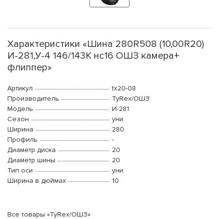
Характеристики «Шина 280R508 (10,00R20)
И-281,У-4 146/143K нс16 ОШЗ камера+
флиппер»
Артикул
tx20-08
Производитель
TyRex/ОШЗ
Модель
И-281
Сезон
уни
Ширина
280
Профиль
-
Диаметр диска
20
Диаметр шины
20
Тип оси
уни
Ширина в дюймах
10
Все товары «TyRex/ОШЗ»