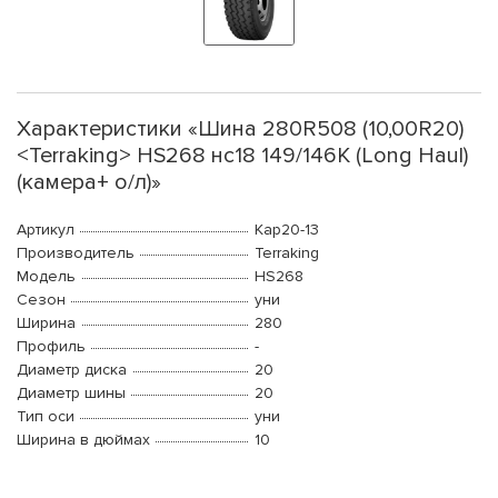
Характеристики «Шина 280R508 (10,00R20)
<Terraking> HS268 нс18 149/146K (Long Haul)
(камера+ о/л)»
Артикул
Kap20-13
Производитель
Terraking
Модель
HS268
Сезон
уни
Ширина
280
Профиль
-
Диаметр диска
20
Диаметр шины
20
Тип оси
уни
Ширина в дюймах
10