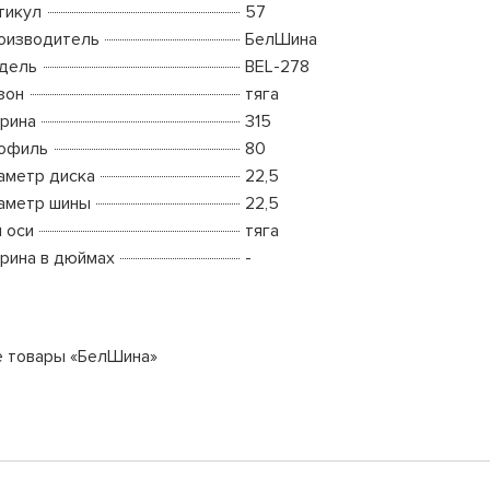
тикул
57
оизводитель
БелШина
дель
BEL-278
зон
тяга
рина
315
офиль
80
аметр диска
22,5
аметр шины
22,5
п оси
тяга
рина в дюймах
-
е товары «БелШина»