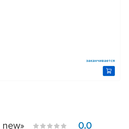
заканчивается
а new»
0.0