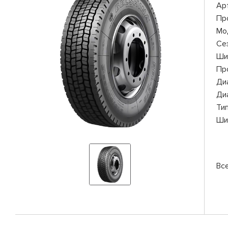
Ар
Пр
Мо
Се
Ши
Пр
Ди
Ди
Ти
Ши
Вс