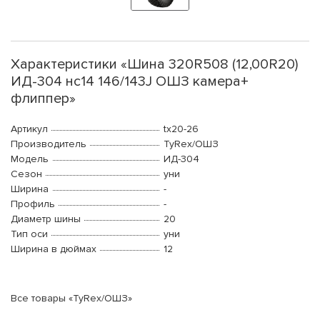
Характеристики «Шина 320R508 (12,00R20)
ИД-304 нс14 146/143J ОШЗ камера+
флиппер»
Артикул
tx20-26
Производитель
TyRex/ОШЗ
Модель
ИД-304
Сезон
уни
Ширина
-
Профиль
-
Диаметр шины
20
Тип оси
уни
Ширина в дюймах
12
Все товары «TyRex/ОШЗ»