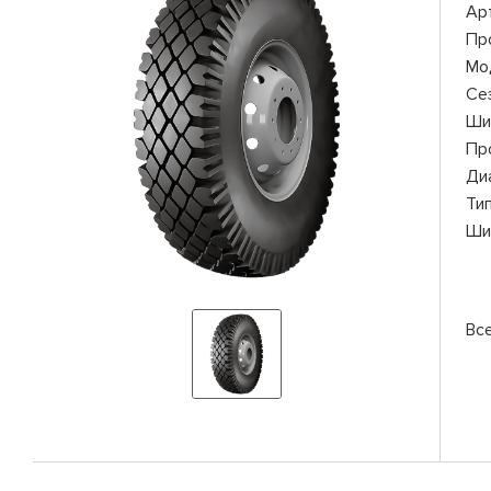
Ар
Пр
Мо
Се
Ши
Пр
Ди
Ти
Ши
Вс