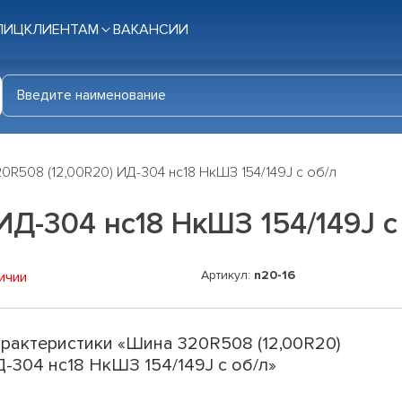
ЛИЦ
КЛИЕНТАМ
ВАКАНСИИ
0R508 (12,00R20) ИД-304 нс18 НкШЗ 154/149J с об/л
ИД-304 нс18 НкШЗ 154/149J с
Артикул:
n20-16
ичии
рактеристики «Шина 320R508 (12,00R20)
-304 нс18 НкШЗ 154/149J с об/л»