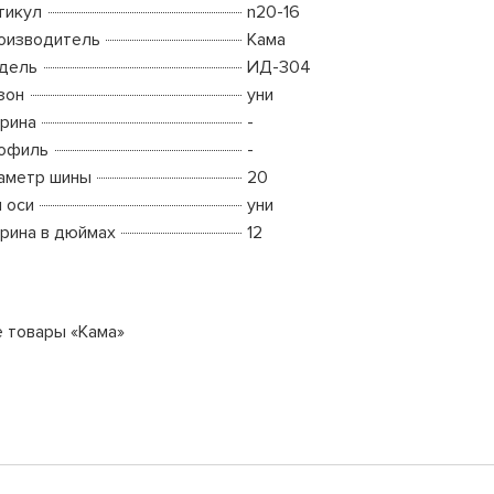
тикул
n20-16
оизводитель
Кама
дель
ИД-304
зон
уни
рина
-
офиль
-
аметр шины
20
п оси
уни
рина в дюймах
12
е товары «Кама»