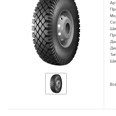
Ар
Пр
Мо
Се
Ши
Пр
Ди
Ди
Ти
Ши
Вс