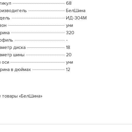
тикул
68
оизводитель
БелШина
дель
ИД-304М
зон
уни
рина
320
офиль
-
аметр диска
18
аметр шины
20
п оси
уни
рина в дюймах
12
е товары «БелШина»