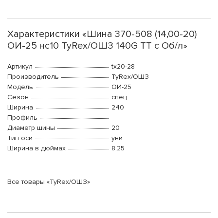
Характеристики «Шина 370-508 (14,00-20)
ОИ-25 нс10 TyRex/ОШЗ 140G TT с Об/л»
Артикул
tx20-28
Производитель
TyRex/ОШЗ
Модель
ОИ-25
Сезон
спец
Ширина
240
Профиль
-
Диаметр шины
20
Тип оси
уни
Ширина в дюймах
8,25
Все товары «TyRex/ОШЗ»