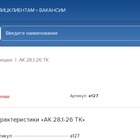
ЛИЦ
КЛИЕНТАМ
ВАКАНСИИ
мешки
АК 28,1-26 ТК
Артикул:
a127
ичии
рактеристики «АК 28,1-26 ТК»
тикул
a127