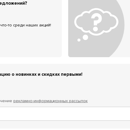
редложений?
что-то среди наших акций!
цию о новинках и скидках первыми!
учение
рекламно-информационных рассылок