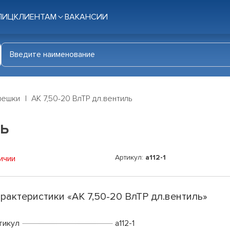
ЛИЦ
КЛИЕНТАМ
ВАКАНСИИ
мешки
АК 7,50-20 ВлТР дл.вентиль
ль
Артикул:
a112-1
ичии
рактеристики «АК 7,50-20 ВлТР дл.вентиль»
тикул
a112-1