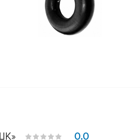
ШК»
0.0