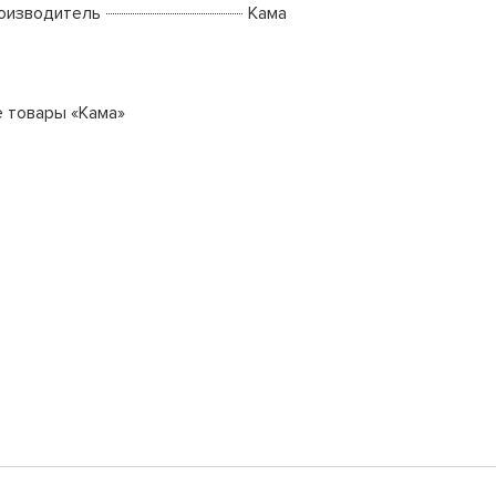
оизводитель
Кама
е товары «Кама»