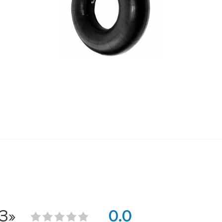
З»
0.0