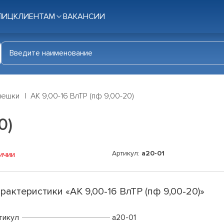
ЛИЦ
КЛИЕНТАМ
ВАКАНСИИ
мешки
АК 9,00-16 ВлТР (пф 9,00-20)
0)
Артикул:
a20-01
ичии
рактеристики «АК 9,00-16 ВлТР (пф 9,00-20)»
тикул
a20-01