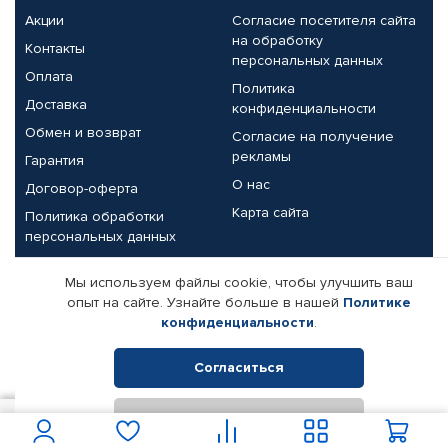
Акции
Согласие посетителя сайта
на обработку
Контакты
персональных данных
Оплата
Политика
Доставка
конфиденциальности
Обмен и возврат
Согласие на получение
рекламы
Гарантия
О нас
Договор-оферта
Карта сайта
Политика обработки
персональных данных
Партнерам
Мы используем файлы cookie, чтобы улучшить ваш
опыт на сайте. Узнайте больше в нашей
Политике
Корпоративным клиентам
Реквизиты компании
конфиденциальности
.
Поставщикам
Согласиться
Отклонить
© КАМАЗ ЦЕНТР ДОНЕЦК, 2015-2026. Все права защищены.
1 500
В корзину
Интернет-магазин автомобильных товаров Автопрофи.