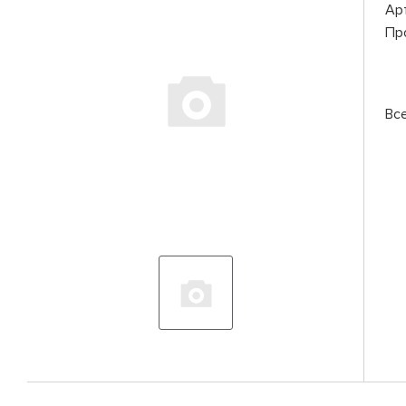
Ар
Пр
Вс