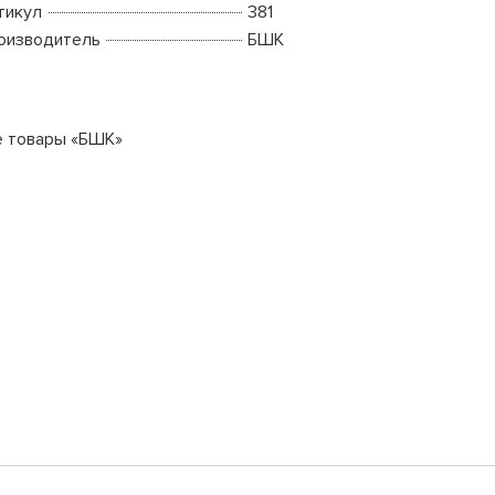
тикул
381
оизводитель
БШК
е товары «БШК»