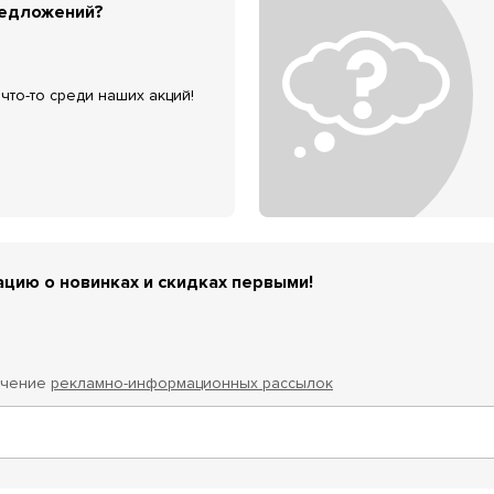
редложений?
что-то среди наших акций!
цию о новинках и скидках первыми!
учение
рекламно-информационных рассылок