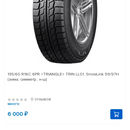
195/60 R16C 6PR <TRIANGLE> TRIN LL01, SnowLink 99/97H
(зима; симметр.; н-ш)
0 отзывов
много
6 000 ₽