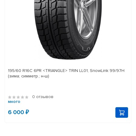
195/60 R16C 6PR <TRIANGLE> TRIN LL01, SnowLink 99/97H
(зима; симметр.; н-ш)
0 отзывов
много
6 000 ₽