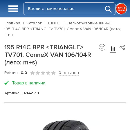
Главная
Каталог
ШИНЫ
Легкогрузовые шины
195 R14C 8PR <TRIANGLE> TV701, ConneX VAN 106/104R (лето;
m+s)
195 R14C 8PR <TRIANGLE>
TV701, ConneX VAN 106/104R
(лето; m+s)
Рейтинг
0.0
0 отзывов
Товар в наличии
Артикул:
TR14c-13