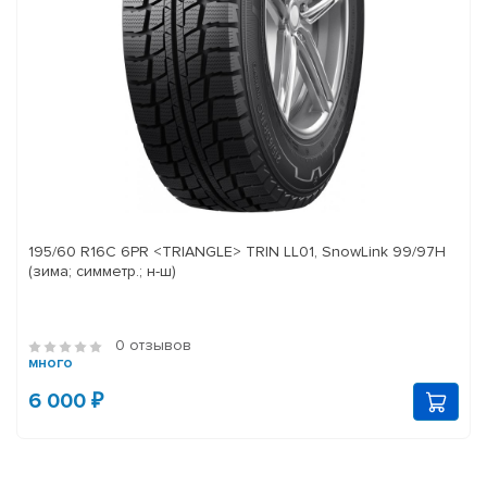
195/60 R16C 6PR <TRIANGLE> TRIN LL01, SnowLink 99/97H
(зима; симметр.; н-ш)
0 отзывов
много
6 000 ₽