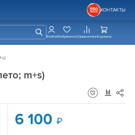
КОНТАКТЫ
Войти
Избранное
Сравнение
Корзина
+s)
ето; m+s)
6 100