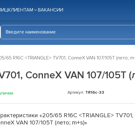
ЛИЦ
КЛИЕНТАМ
ВАКАНСИИ
05/65 R16C <TRIANGLE> TV701, ConneX VAN 107/105T (лето; m
701, ConneX VAN 107/105T (л
Артикул:
TR16c-33
аличии
рактеристики «205/65 R16C <TRIANGLE> TV701,
nneX VAN 107/105T (лето; m+s)»