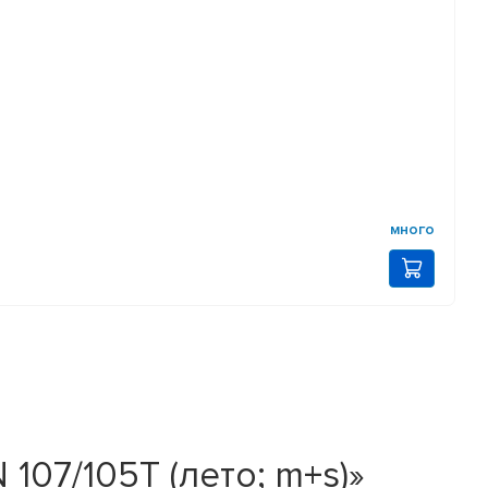
много
107/105T (лето; m+s)»