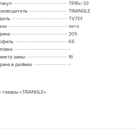
тикул
TR16c-33
оизводитель
TRIANGLE
дель
TV701
зон
лето
рина
205
офиль
65
повка
-
аметр шины
16
рина в дюймах
-
е товары «TRIANGLE»