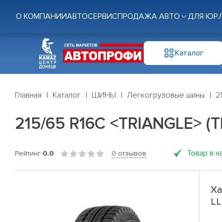
О КОМПАНИИ
АВТОСЕРВИС
ПРОДАЖА АВТО
ДЛЯ ЮР.
Каталог
Главная
Каталог
ШИНЫ
Легкогрузовые шины
2
215/65 R16C <TRIANGLE> (T
Товар в н
Рейтинг
0.0
0 отзывов
Ха
LL