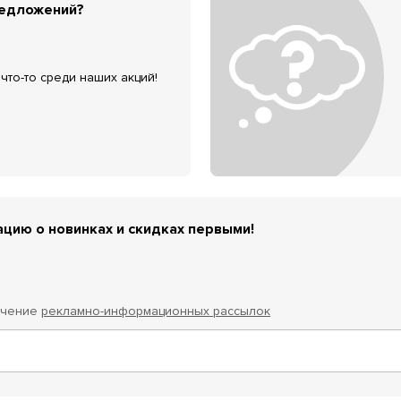
редложений?
что-то среди наших акций!
цию о новинках и скидках первыми!
учение
рекламно-информационных рассылок