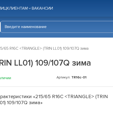
ЛИЦ
КЛИЕНТАМ
ВАКАНСИИ
15/65 R16C <TRIANGLE> (TRIN LL01) 109/107Q зима
RIN LL01) 109/107Q зима
Артикул:
TR16c-01
аличии
рактеристики «215/65 R16C <TRIANGLE> (TRIN
01) 109/107Q зима»