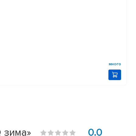
много
Q зима»
0.0