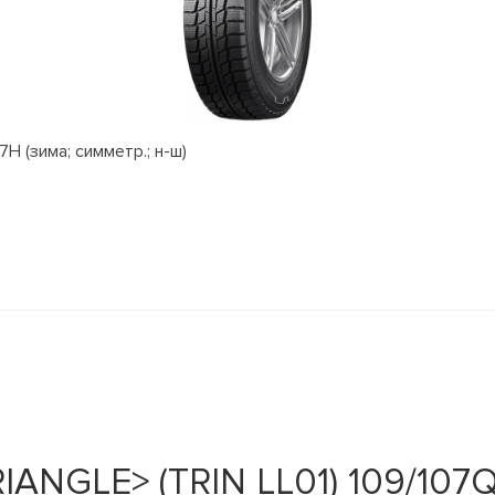
H (зима; симметр.; н-ш)
IANGLE> (TRIN LL01) 109/107