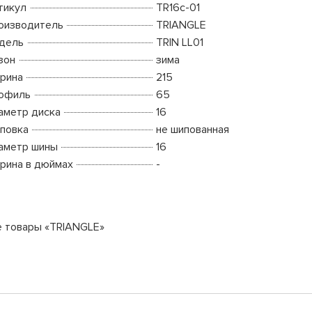
тикул
TR16c-01
оизводитель
TRIANGLE
дель
TRIN LL01
зон
зима
рина
215
офиль
65
аметр диска
16
повка
не шипованная
аметр шины
16
рина в дюймах
-
е товары «TRIANGLE»