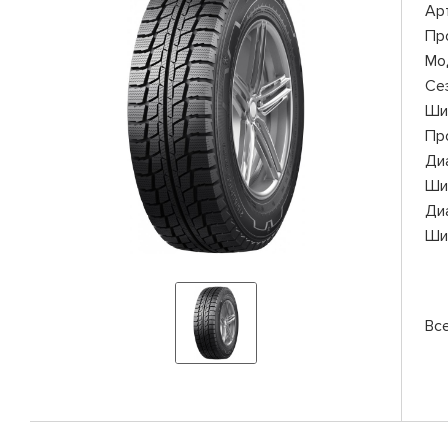
Ар
Пр
Мо
Се
Ши
Пр
Ди
Ши
Ди
Ши
Вс