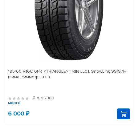
195/60 R16C 6PR <TRIANGLE> TRIN LL01, SnowLink 99/97H
(зима; симметр.; н-ш)
0 отзывов
много
6 000 ₽