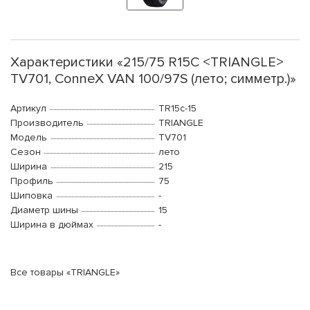
Характеристики «215/75 R15C <TRIANGLE>
TV701, ConneX VAN 100/97S (лето; симметр.)»
Артикул
TR15c-15
Производитель
TRIANGLE
Модель
TV701
Сезон
лето
Ширина
215
Профиль
75
Шиповка
-
Диаметр шины
15
Ширина в дюймах
-
Все товары «TRIANGLE»