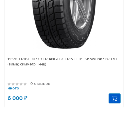
195/60 R16C 6PR <TRIANGLE> TRIN LL01, SnowLink 99/97H
(зима; симметр.; н-ш)
0 отзывов
много
6 000 ₽