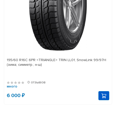
195/60 R16C 6PR <TRIANGLE> TRIN LL01, SnowLink 99/97H
(зима; симметр.; н-ш)
0 отзывов
много
6 000 ₽