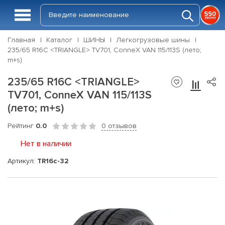
Главная
Каталог
ШИНЫ
Легкогрузовые шины
235/65 R16C <TRIANGLE> TV701, ConneX VAN 115/113S (лето;
m+s)
235/65 R16C <TRIANGLE>
TV701, ConneX VAN 115/113S
(лето; m+s)
Рейтинг
0.0
0 отзывов
Нет в наличии
Артикул:
TR16c-32