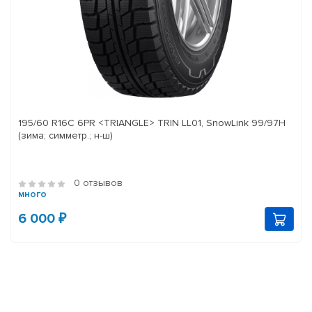
195/60 R16C 6PR <TRIANGLE> TRIN LL01, SnowLink 99/97H
(зима; симметр.; н-ш)
0 отзывов
много
6 000 ₽