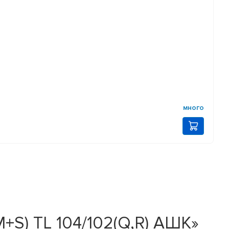
много
M+S) TL 104/102(Q,R) АШК»