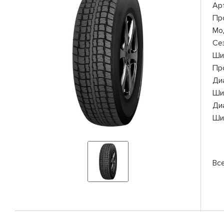
Ар
Пр
Мо
Се
Ши
Пр
Ди
Ши
Ди
Ши
Вс