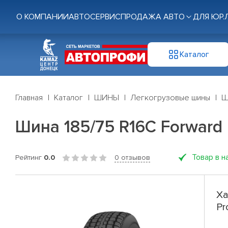
О КОМПАНИИ
АВТОСЕРВИС
ПРОДАЖА АВТО
ДЛЯ ЮР.
Каталог
Главная
Каталог
ШИНЫ
Легкогрузовые шины
Ш
Шина 185/75 R16C Forward P
Товар в н
Рейтинг
0.0
0 отзывов
Ха
Pr