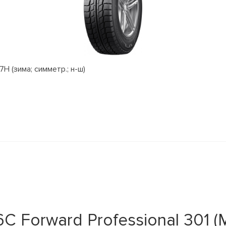
H (зима; симметр.; н-ш)
C Forward Professional 301 (