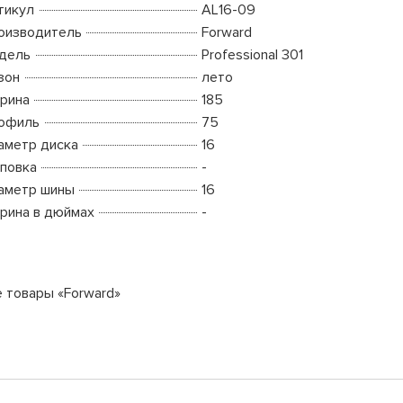
тикул
AL16-09
оизводитель
Forward
дель
Professional 301
зон
лето
рина
185
офиль
75
аметр диска
16
повка
-
аметр шины
16
рина в дюймах
-
е товары «Forward»