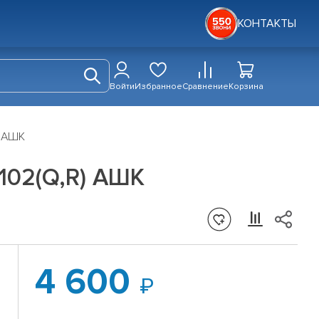
КОНТАКТЫ
Войти
Избранное
Сравнение
Корзина
) АШК
/102(Q,R) АШК
4 600