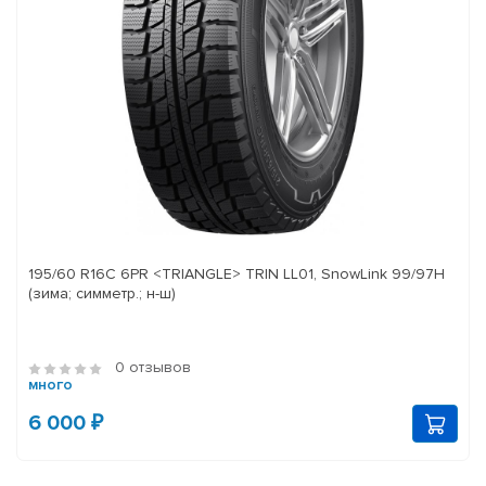
195/60 R16C 6PR <TRIANGLE> TRIN LL01, SnowLink 99/97H
(зима; симметр.; н-ш)
0 отзывов
много
6 000 ₽