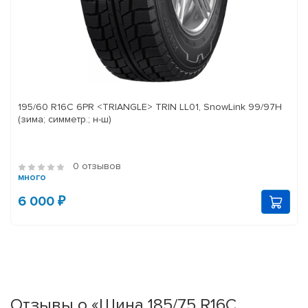
195/60 R16C 6PR <TRIANGLE> TRIN LL01, SnowLink 99/97H
(зима; симметр.; н-ш)
0 отзывов
много
6 000 ₽
Отзывы о «Шина 185/75 R16C