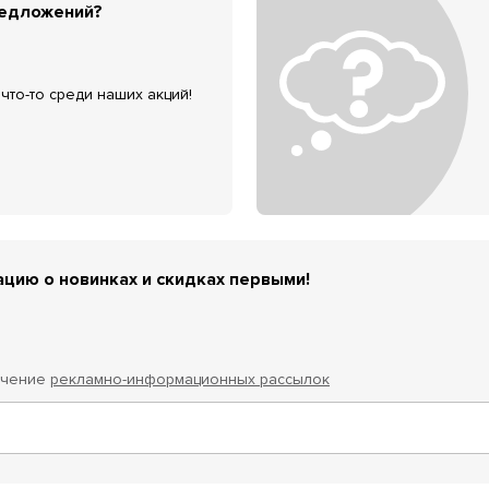
редложений?
что-то среди наших акций!
цию о новинках и скидках первыми!
учение
рекламно-информационных рассылок