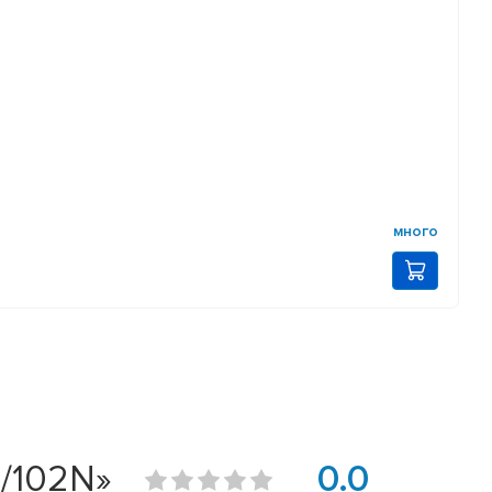
много
4/102N»
0.0