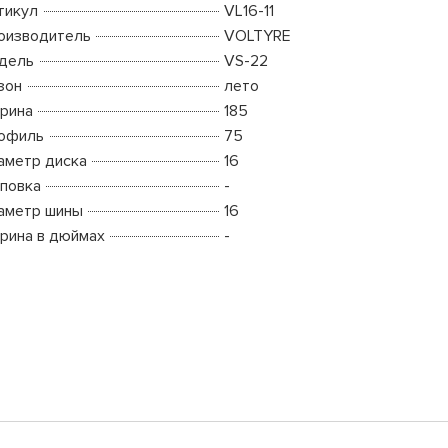
тикул
VL16-11
оизводитель
VOLTYRE
дель
VS-22
зон
лето
рина
185
офиль
75
аметр диска
16
повка
-
аметр шины
16
рина в дюймах
-