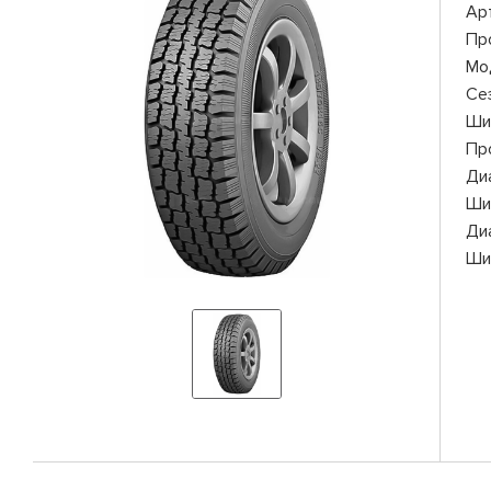
Ар
Пр
Мо
Се
Ши
Пр
Ди
Ши
Ди
Ши