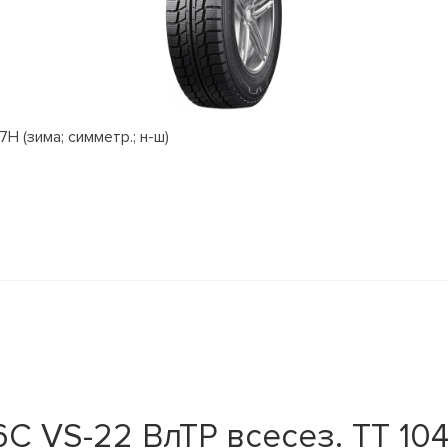
H (зима; симметр.; н-ш)
C VS-22 ВлТР всесез. TT 10