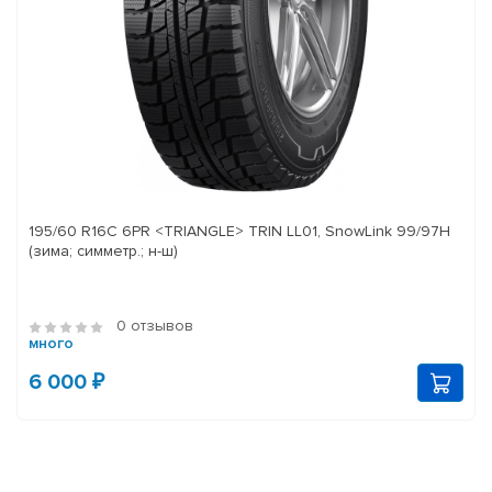
195/60 R16C 6PR <TRIANGLE> TRIN LL01, SnowLink 99/97H
(зима; симметр.; н-ш)
0 отзывов
много
6 000 ₽