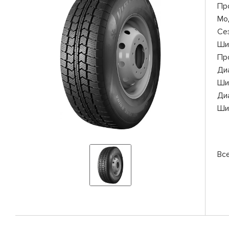
Пр
Мо
Се
Ши
Пр
Ди
Ши
Ди
Ши
Все