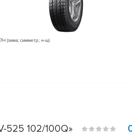
H (зима; симметр.; н-ш)
V-525 102/100Q»