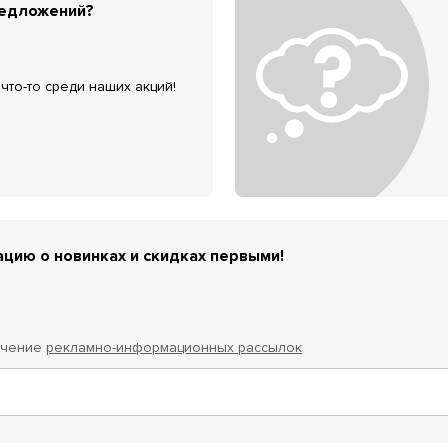
редложений?
что-то среди наших акций!
цию о новинках и скидках первыми!
учение
рекламно-информационных рассылок