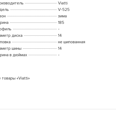
оизводитель
Viatti
дель
V-525
зон
зима
рина
185
офиль
-
аметр диска
14
повка
не шипованная
аметр шины
14
рина в дюймах
-
 товары «Viatti»