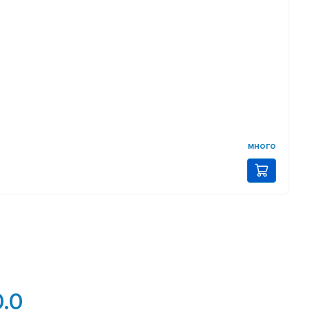
много
0.0