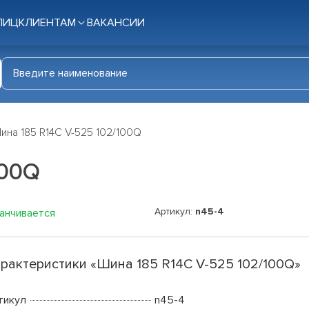
ЛИЦ
КЛИЕНТАМ
ВАКАНСИИ
ина 185 R14C V-525 102/100Q
100Q
Артикул:
n45-4
канчивается
рактеристики «Шина 185 R14C V-525 102/100Q»
тикул
n45-4