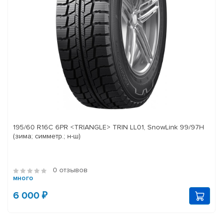
195/60 R16C 6PR <TRIANGLE> TRIN LL01, SnowLink 99/97H
(зима; симметр.; н-ш)
0 отзывов
много
6 000 ₽