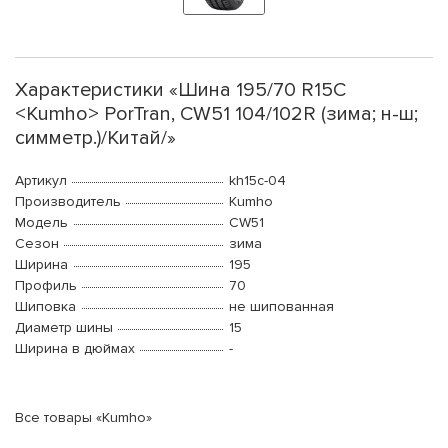
Характеристики «Шина 195/70 R15C
<Kumho> PorTran, CW51 104/102R (зима; н-ш;
симметр.)/Китай/»
Артикул
kh15c-04
Производитель
Kumho
Модель
CW51
Сезон
зима
Ширина
195
Профиль
70
Шиповка
не шипованная
Диаметр шины
15
Ширина в дюймах
-
Все товары «Kumho»