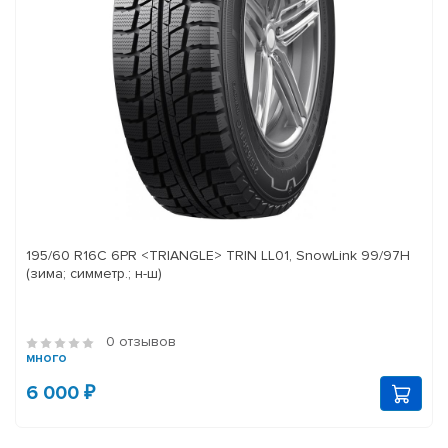
195/60 R16C 6PR <TRIANGLE> TRIN LL01, SnowLink 99/97H
(зима; симметр.; н-ш)
0 отзывов
много
6 000 ₽