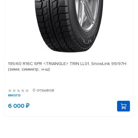
195/60 R16C 6PR <TRIANGLE> TRIN LL01, SnowLink 99/97H
(зима; симметр.; н-ш)
0 отзывов
много
6 000 ₽