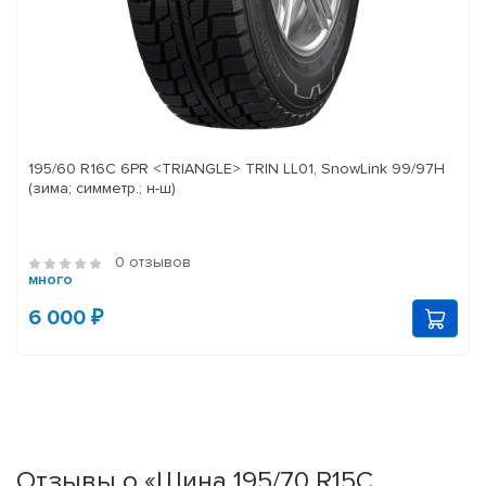
195/60 R16C 6PR <TRIANGLE> TRIN LL01, SnowLink 99/97H
(зима; симметр.; н-ш)
0 отзывов
много
6 000 ₽
Отзывы о «Шина 195/70 R15C