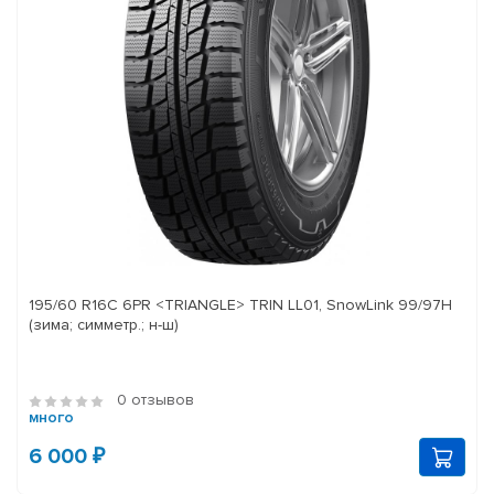
195/60 R16C 6PR <TRIANGLE> TRIN LL01, SnowLink 99/97H
(зима; симметр.; н-ш)
0 отзывов
много
6 000 ₽