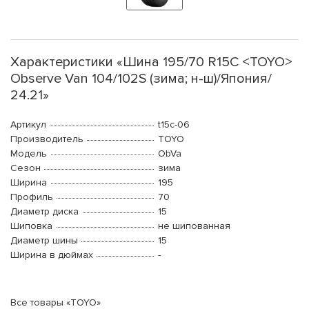
Характеристики «Шина 195/70 R15C <TOYO>
Observe Van 104/102S (зима; н-ш)/Япония/
24.21»
Артикул
t15c-06
Производитель
TOYO
Модель
ObVa
Сезон
зима
Ширина
195
Профиль
70
Диаметр диска
15
Шиповка
не шипованная
Диаметр шины
15
Ширина в дюймах
-
Все товары «TOYO»