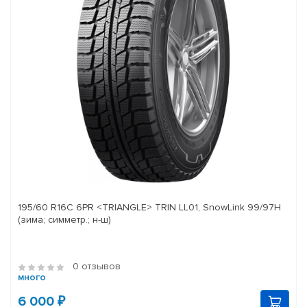
195/60 R16C 6PR <TRIANGLE> TRIN LL01, SnowLink 99/97H
(зима; симметр.; н-ш)
0 отзывов
много
6 000 ₽