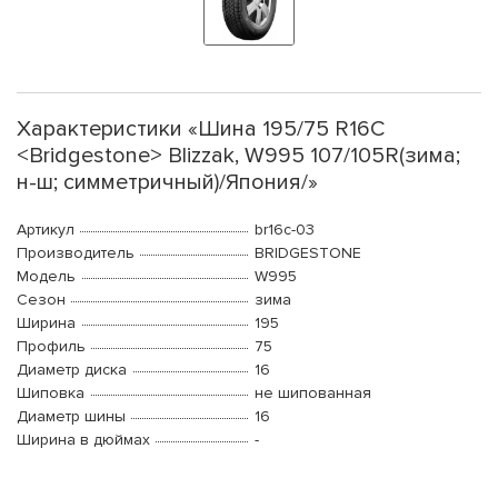
Характеристики «Шина 195/75 R16C
<Bridgestone> Blizzak, W995 107/105R(зима;
н-ш; симметричный)/Япония/»
Артикул
br16c-03
Производитель
BRIDGESTONE
Модель
W995
Сезон
зима
Ширина
195
Профиль
75
Диаметр диска
16
Шиповка
не шипованная
Диаметр шины
16
Ширина в дюймах
-