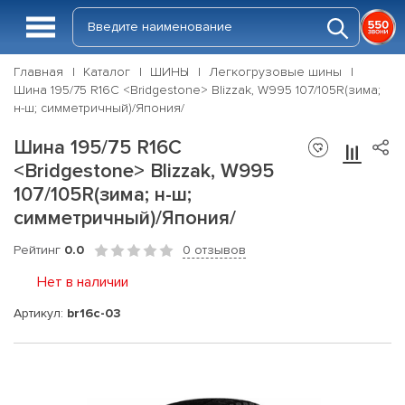
Главная
Каталог
ШИНЫ
Легкогрузовые шины
Шина 195/75 R16C <Bridgestone> Blizzak, W995 107/105R(зима;
н-ш; симметричный)/Япония/
Шина 195/75 R16C
<Bridgestone> Blizzak, W995
107/105R(зима; н-ш;
симметричный)/Япония/
Рейтинг
0.0
0 отзывов
Нет в наличии
Артикул:
br16c-03