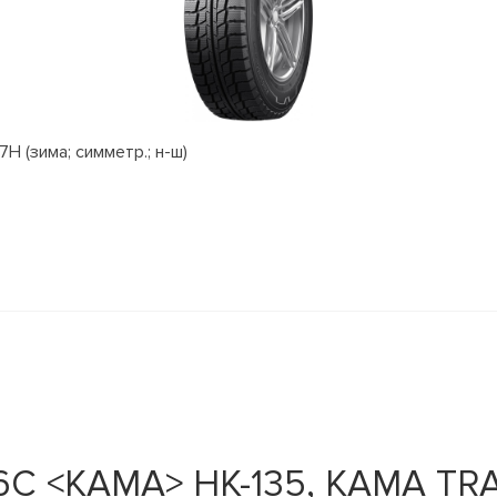
H (зима; симметр.; н-ш)
6C <КАМА> НК-135, KAMA TRA