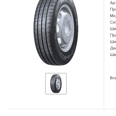
Ар
Пр
Мо
Се
Ши
Пр
Ши
Ди
Ши
Вс