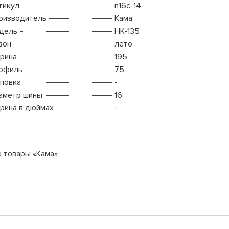
тикул
n16c-14
оизводитель
Кама
дель
НК-135
зон
лето
рина
195
офиль
75
повка
-
аметр шины
16
рина в дюймах
-
е товары «Кама»