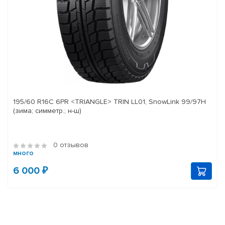
195/60 R16C 6PR <TRIANGLE> TRIN LL01, SnowLink 99/97H
(зима; симметр.; н-ш)
0 отзывов
много
6 000 ₽