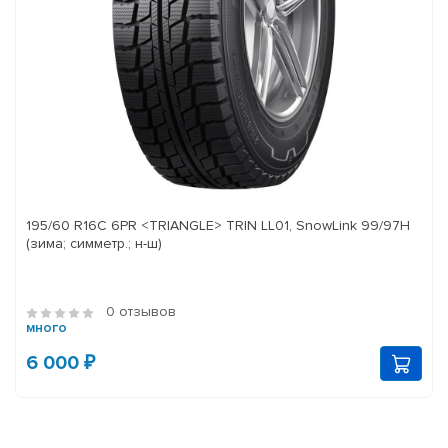
195/60 R16C 6PR <TRIANGLE> TRIN LL01, SnowLink 99/97H
(зима; симметр.; н-ш)
0 отзывов
много
6 000 ₽