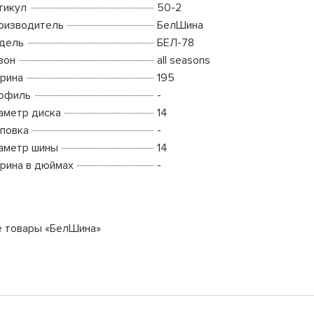
тикул
50-2
оизводитель
БелШина
дель
БЕЛ-78
зон
all seasons
рина
195
офиль
-
аметр диска
14
повка
-
аметр шины
14
рина в дюймах
-
е товары «БелШина»