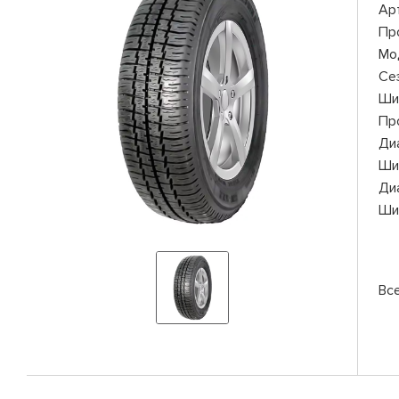
Ар
Пр
Мо
Се
Ши
Пр
Ди
Ши
Ди
Ши
Вс