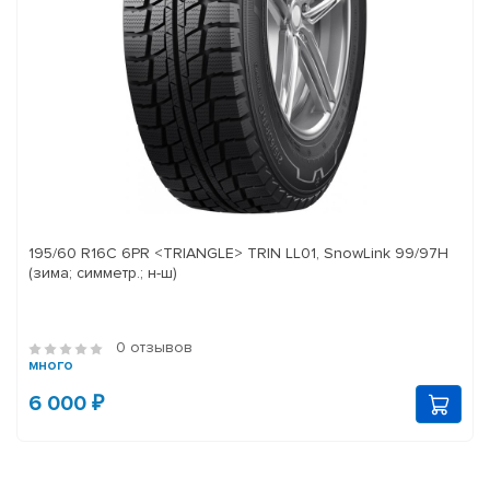
195/60 R16C 6PR <TRIANGLE> TRIN LL01, SnowLink 99/97H
(зима; симметр.; н-ш)
0 отзывов
много
6 000 ₽