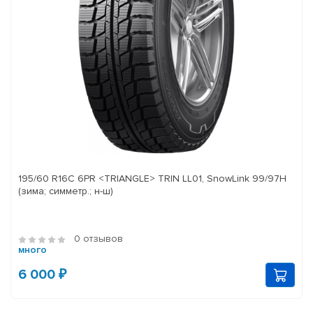
195/60 R16C 6PR <TRIANGLE> TRIN LL01, SnowLink 99/97H
(зима; симметр.; н-ш)
0 отзывов
много
6 000 ₽