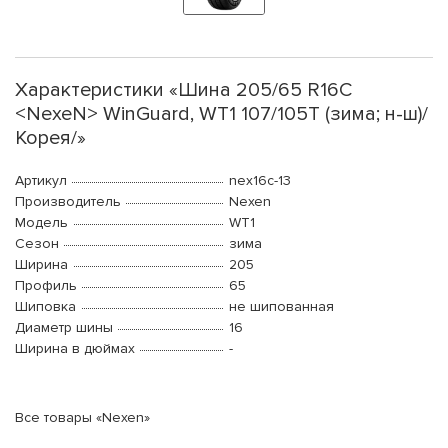
Характеристики «Шина 205/65 R16C
<NexeN> WinGuard, WT1 107/105T (зима; н-ш)/
Корея/»
Артикул
nex16c-13
Производитель
Nexen
Модель
WT1
Сезон
зима
Ширина
205
Профиль
65
Шиповка
не шипованная
Диаметр шины
16
Ширина в дюймах
-
Все товары «Nexen»