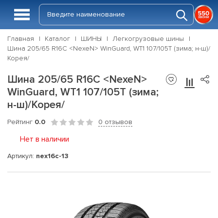
Главная
Каталог
ШИНЫ
Легкогрузовые шины
Шина 205/65 R16C <NexeN> WinGuard, WT1 107/105T (зима; н-ш)/
Корея/
Шина 205/65 R16C <NexeN>
WinGuard, WT1 107/105T (зима;
н-ш)/Корея/
Рейтинг
0.0
0 отзывов
Нет в наличии
Артикул:
nex16c-13