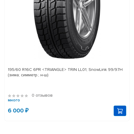
195/60 R16C 6PR <TRIANGLE> TRIN LL01, SnowLink 99/97H
(зима; симметр.; н-ш)
0 отзывов
много
6 000 ₽